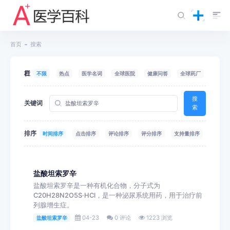
首页
搜索
栏目
不限
热点
医学名词
全球医院
健康问答
全球药厂
搜
关键词
索
排序
时间排序
点击排序
评论排序
评分排序
支持量排序
盐酸坦索罗辛
盐酸坦索罗辛是一种有机化合物，分子式为
C20H28N2O5S·HCl，是一种泌尿系统用药，用于治疗前
列腺增生症。
04-23
0 评论
1223 浏览
盐酸坦索罗辛