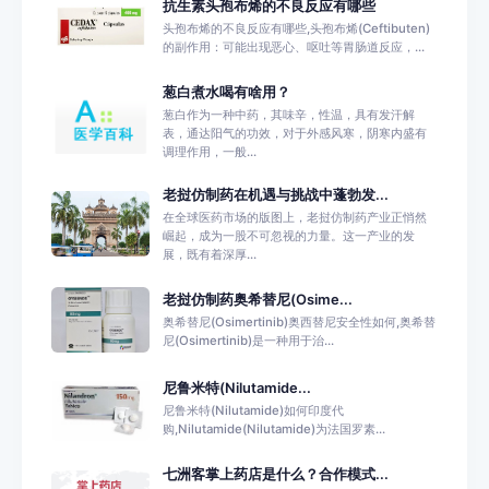
抗生素头孢布烯的不良反应有哪些
头孢布烯的不良反应有哪些,头孢布烯(Ceftibuten)
的副作用：可能出现恶心、呕吐等胃肠道反应，...
葱白煮水喝有啥用？
葱白作为一种中药，其味辛，性温，具有发汗解
表，通达阳气的功效，对于外感风寒，阴寒内盛有
调理作用，一般...
老挝仿制药在机遇与挑战中蓬勃发...
在全球医药市场的版图上，老挝仿制药产业正悄然
崛起，成为一股不可忽视的力量。这一产业的发
展，既有着深厚...
老挝仿制药奥希替尼(Osime...
奥希替尼(Osimertinib)奥西替尼安全性如何,奥希替
尼(Osimertinib)是一种用于治...
尼鲁米特(Nilutamide...
尼鲁米特(Nilutamide)如何印度代
购,Nilutamide(Nilutamide)为法国罗素...
七洲客掌上药店是什么？合作模式...