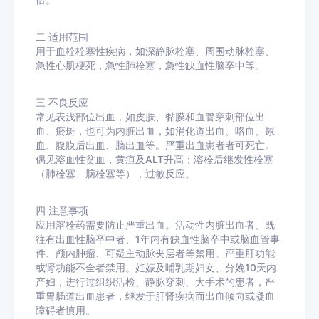
倍。
二
适用范围
用于血栓栓塞性疾病，如深静脉栓塞、周围动脉栓塞、
急性心肌梗死，急性肺栓塞，急性缺血性脑卒中等。
三
不良反应
常见表浅部位出血，如皮肤、黏膜和血管穿刺部位出
血、瘀斑，也可为内脏出血，如消化道出血、咯血、尿
血、腹膜后出血、脑出血等。严重出血患者者可死亡。
偶见溶血性贫血，黄疸及ALT升高；溶栓后继发性栓塞
（肺栓塞、脑栓塞等），过敏反应。
四
注意事项
应用溶栓药需要防止严重出血。活动性内脏出血者、既
往有出血性脑卒中者、1年内有缺血性脑卒中或脑血管事
件、颅内肿瘤、可疑主动脉夹层者等禁用。严重肝功能
或肾功能不全者禁用。妊娠及哺乳期妇女、分娩10天内
产妇，进行过组织活检、静脉穿刺、大手术的患者，严
重胃肠道出血患者，继发于肝肾疾病而出血倾向或凝血
障碍者慎用。