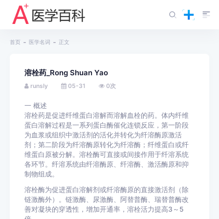
首页
医学名词
正文
溶栓药_Rong Shuan Yao
runsly
05-31
0
次
一
概述
溶栓药是促进纤维蛋白溶解而溶解血栓的药。体内纤维
蛋白溶解过程是一系列蛋白酶催化连锁反应，第一阶段
为血浆或组织中激活剂的活化并转化为纤溶酶原激活
剂；第二阶段为纤溶酶原转化为纤溶酶；纤维蛋白或纤
维蛋白原被分解。溶栓酶可直接或间接作用于纤溶系统
各环节。纤溶系统由纤溶酶原、纤溶酶、激活酶原和抑
制物组成。
溶栓酶为促进蛋白溶解剂或纤溶酶原的直接激活剂（除
链激酶外）。链激酶、尿激酶、阿替普酶、瑞替普酶改
善对凝块的穿透性，增加开通率，溶栓活力提高3～5