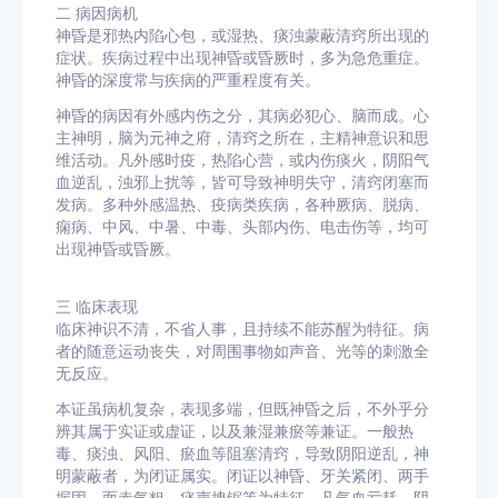
二
病因病机
神昏是邪热内陷心包，或湿热、痰浊蒙蔽清窍所出现的
症状。疾病过程中出现神昏或昏厥时，多为急危重症。
神昏的深度常与疾病的严重程度有关。
神昏的病因有外感内伤之分，其病必犯心、脑而成。心
主神明，脑为元神之府，清窍之所在，主精神意识和思
维活动。凡外感时疫，热陷心营，或内伤痰火，阴阳气
血逆乱，浊邪上扰等，皆可导致神明失守，清窍闭塞而
发病。多种外感温热、疫病类疾病，各种厥病、脱病、
痫病、中风、中暑、中毒、头部内伤、电击伤等，均可
出现神昏或昏厥。
三
临床表现
临床神识不清，不省人事，且持续不能苏醒为特征。病
者的随意运动丧失，对周围事物如声音、光等的刺激全
无反应。
本证虽病机复杂，表现多端，但既神昏之后，不外乎分
辨其属于实证或虚证，以及兼湿兼瘀等兼证。一般热
毒、痰浊、风阳、瘀血等阻塞清窍，导致阴阳逆乱，神
明蒙蔽者，为闭证属实。闭证以神昏、牙关紧闭、两手