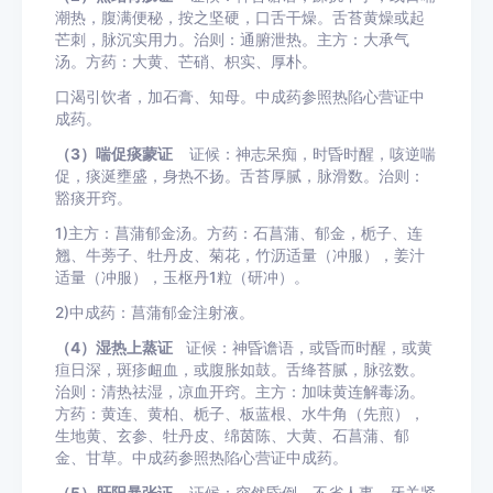
潮热，腹满便秘，按之坚硬，口舌干燥。舌苔黄燥或起
芒刺，脉沉实用力。治则：通腑泄热。主方：大承气
汤。方药：大黄、芒硝、枳实、厚朴。
口渴引饮者，加石膏、知母。中成药参照热陷心营证中
成药。
（3）喘促痰蒙证
证候：神志呆痴，时昏时醒，咳逆喘
促，痰涎壅盛，身热不扬。舌苔厚腻，脉滑数。治则：
豁痰开窍。
1)主方：菖蒲郁金汤。方药：石菖蒲、郁金，栀子、连
翘、牛蒡子、牡丹皮、菊花，竹沥适量（冲服），姜汁
适量（冲服），玉枢丹1粒（研冲）。
2)中成药：菖蒲郁金注射液。
（4）湿热上蒸证
证候：神昏谵语，或昏而时醒，或黄
疸日深，斑疹衄血，或腹胀如鼓。舌绛苔腻，脉弦数。
治则：清热祛湿，凉血开窍。主方：加味黄连解毒汤。
方药：黄连、黄柏、栀子、板蓝根、水牛角（先煎），
生地黄、玄参、牡丹皮、绵茵陈、大黄、石菖蒲、郁
金、甘草。中成药参照热陷心营证中成药。