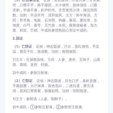
（5）肝阳暴张证
证候：突然昏倒，不省人事，牙关紧
闭，口噤不开，两手握固，大小便闭，肢体强痉，口眼
歪斜，半身不遂，鼾声时作。舌苔黄而少津，脉弦滑而
数。治则：辛凉开窍，清肝熄风。主方：羚羊角汤。方
药：羚羊角，龟板、石决明、钩藤，菊花、夏枯草、生
地黄、白芍，黄芩、天竺黄，水煎。腹胀便秘者，加大
黄、枳实、芒硝。中成药参照热陷心营证中成药。
2.脱证
（1）亡阴证
证候：神志昏迷，汗出，面红身热，手足
温，唇舌干红，脉虚数。治则：救阴敛阳。
1)主方：生脉散加味。方药：人参、麦冬、五味子、山茱
萸、黄精、龙骨、牡蛎。
2)中成药：参脉注射液。
（2）亡阳证
证候：神志昏迷，目合口开，鼻鼾息微，
手撒肢厥，大汗淋漓，面色苍白，二便自遗，唇舌淡
润，甚则口唇青紫，脉微欲绝。治则：回阳救逆。
1)主方：参附汤（人参、制附子）。
2)中成药：①参附注射液。②参附青注射液。