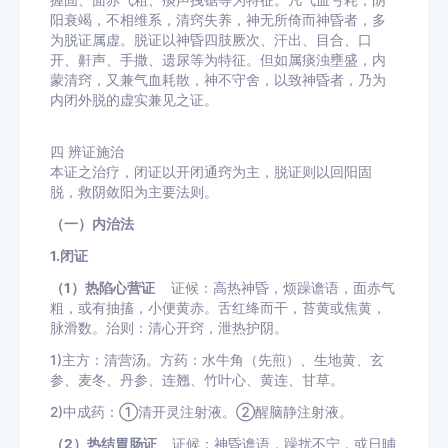
握固、面赤气粗、痰声拽锯等为特征。凡气血亏耗，阴
阳衰竭，不相维系，清窍失养，神无所倚而神昏者，多
为脱证属虚。脱证以神昏四肢厥次、汗出、目合、口
开、鼾声、手撒、遗尿等为特征。但如属痰浊壅盛，内
蒙清窍，又兼气血耗散，神不守舍，以致神昏者，乃为
内闭外脱的虚实兼见之证。
四
辨证施治
本证之治疗，闭证以开闭通窍为主，脱证则以回阳固
脱，救阴敛阳为主要法则。
（一）内治法
1.闭证
（1）热陷心营证
证候：高热神昏，烦躁谵语，面赤气
粗，或有抽搐，小便黄赤。舌红绛而干，苔黄或焦黄，
脉滑数。治则：清心开窍，泄热护阴。
1)主方：清营汤。方药：水牛角（先煎）、生地黄、玄
参、麦冬、丹参、连翘、竹叶心、黄连、甘草。
2)中成药：①清开灵注射液。②醒脑静注射液。
（2）热结胃肠证
证候：神昏谵语，躁扰不宁，或日晡