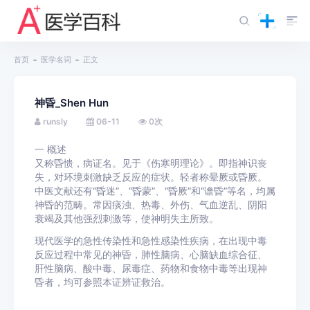
首页
医学名词
正文
神昏_Shen Hun
runsly
06-11
0
次
一
概述
又称昏愦，病证名。见于《伤寒明理论》。即指神识丧
失，对环境刺激缺乏反应的症状。轻者称晕厥或昏厥。
中医文献还有“昏迷”、“昏蒙”、“昏厥”和“谵昏”等名，均属
神昏的范畴。常因痰浊、热毒、外伤、气血逆乱、阴阳
衰竭及其他强烈刺激等，使神明失主所致。
现代医学的急性传染性和急性感染性疾病，在出现中毒
反应过程中常见的神昏，肺性脑病、心脑缺血综合征、
肝性脑病、酸中毒、尿毒症、药物和食物中毒等出现神
昏者，均可参照本证辨证救治。