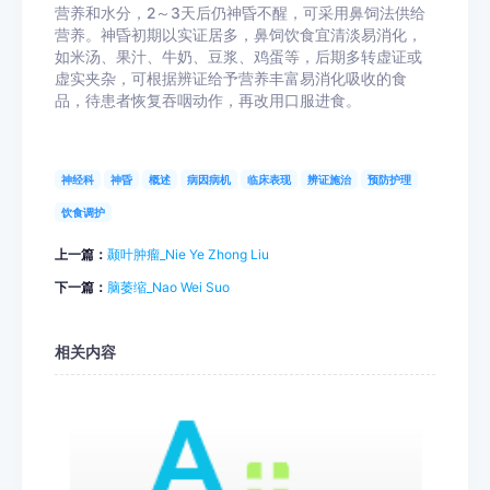
营养和水分，2～3天后仍神昏不醒，可采用鼻饲法供给
营养。神昏初期以实证居多，鼻饲饮食宜清淡易消化，
如米汤、果汁、牛奶、豆浆、鸡蛋等，后期多转虚证或
虚实夹杂，可根据辨证给予营养丰富易消化吸收的食
品，待患者恢复吞咽动作，再改用口服进食。
神经科
神昏
概述
病因病机
临床表现
辨证施治
预防护理
饮食调护
上一篇：
颞叶肿瘤_Nie Ye Zhong Liu
下一篇：
脑萎缩_Nao Wei Suo
相关内容