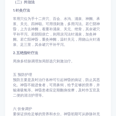
（二）外治法
1.针灸疗法
常用穴位为手十二井穴、百会、水沟、涌泉、神阙、承
浆、关元、四神聪。可用强刺激，多用泻法。若亡阴神
昏，上方去神阙，着重补涌泉、关元、绝骨，其余诸穴
平补平泻。若阴阳俱亡，则用凉泻法针涌泉，加灸神
阙。若亡阳神昏，重灸神阙，温针关元，用烧山火针涌
泉、足三里，其余诸穴平补平泻。
2.五绝指针疗法
周身多经脉调理加局部选穴刺激治疗。
五
预防护理
预防主要是及时治疗各种可引起神昏的病证，防止其恶
化。神昏不能进食者，可用鼻饲，给予足够的营养，并
输液吸氧等。神昏患者应定期翻身按摩，及时作五官及
二便的清洁护理等。
六
饮食调护
要保证供给足够的营养和水分。神昏初期可从静脉补充