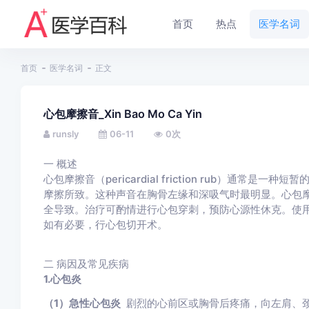
首页
热点
医学名词
首页
医学名词
正文
心包摩擦音_Xin Bao Mo Ca Yin
runsly
06-11
0
次
一
概述
心包摩擦音（pericardial friction rub）通
摩擦所致。这种声音在胸骨左缘和深吸气时最明显。心包
全导致。治疗可酌情进行心包穿刺，预防心源性休克。使
如有必要，行心包切开术。
二
病因及常见疾病
1.心包炎
（1）急性心包炎
剧烈的心前区或胸骨后疼痛，向左肩、颈