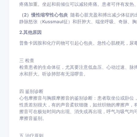
疼痛加重。坐起和前倾位可以减轻疼痛。患者可伴有发热
（2）慢性缩窄性心包炎
随着心脏充盈和搏出减少体征的
静脉怒张（Kussmaul征）和肝肿大、端坐呼吸、奇脉、
2.其他原因
普鲁卡因胺和化疗药物可引起心包炎。急性心肌梗死，尿
三
检查
检查患者的生命体征，尤其要注意低血压、心动过速、脉
水和肝大。听诊肺部有无湿啰音。
四
鉴别诊断
心包摩擦音与胸膜摩擦音的鉴别诊断：患者取坐位或卧位
性质差别很大，有的声音柔软细微，如丝织物的摩擦声，
擦音可在极短时间内出现、消失或再出现，呼气与吸气均
摩擦音鉴别。
五
治疗原则