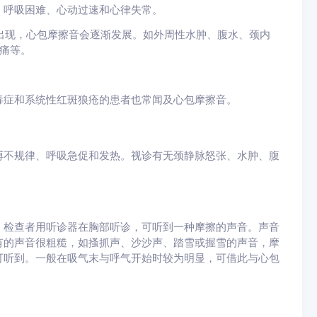
、呼吸困难、心动过速和心律失常。
出现，心包摩擦音会逐渐发展。如外周性水肿、腹水、颈内
胸痛等。
毒症和系统性红斑狼疮的患者也常闻及心包摩擦音。
搏不规律、呼吸急促和发热。视诊有无颈静脉怒张、水肿、腹
，检查者用听诊器在胸部听诊，可听到一种摩擦的声音。声音
有的声音很粗糙，如搔抓声、沙沙声、踏雪或握雪的声音，摩
可听到。一般在吸气末与呼气开始时较为明显，可借此与心包