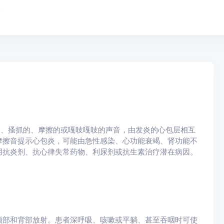
常是一种短暂的、搔抓的、摩擦的或嘎吱嘎吱的声音，由发炎的心包层相互
摩擦音提示心包炎，可能由急性感染、心功能衰竭、肾功能不
用抗炎剂、抗心律失常药物、利尿剂或抗生素治疗潜在病因。
部和背部放射。患者深呼吸、咳嗽或平躺、甚至吞咽时可使