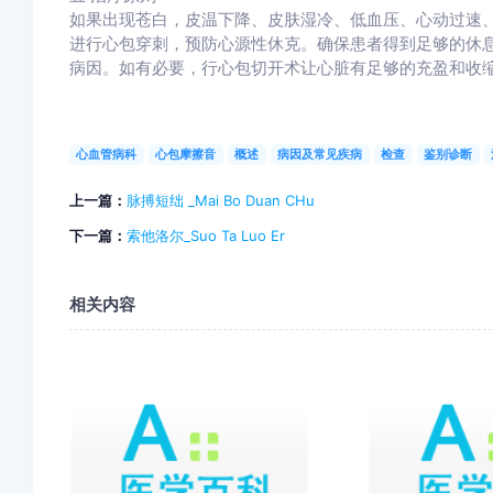
如果出现苍白，皮温下降、皮肤湿冷、低血压、心动过速
进行心包穿刺，预防心源性休克。确保患者得到足够的休
病因。如有必要，行心包切开术让心脏有足够的充盈和收
心血管病科
心包摩擦音
概述
病因及常见疾病
检查
鉴别诊断
上一篇：
脉搏短绌 _Mai Bo Duan CHu
下一篇：
索他洛尔_Suo Ta Luo Er
相关内容