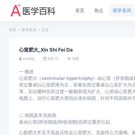
首页
热点
医学名词
首页
医学名词
正文
心室肥大_Xin Shi Fei Da
runsly
06-11
0
次
一
概述
心室肥大（ventricular hypertrophy）由心
荷过重者以心室肥厚为主，容量负荷过重者以心室扩大为
薄，无论哪种负荷过度一般都表现为扩大。心房或心室肥
电图上。治疗心室肥大需找出潜在病因，针对不同原因作
二
病因及常见疾病
多由心室(舒张期或/和收缩期)负荷过重所引起。
心脏肥大常见于高血压性左心室肥大、充血性心力衰竭、