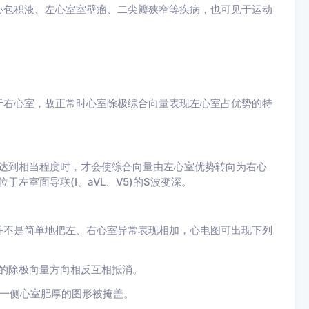
心包积液、左心室室壁瘤、二尖瓣狭窄等疾病，也可见于运动
于右心室，故正常时心室除极综合向量表现左心室占优势的特
度达到相当程度时，才会使综合向量由左心室优势转向为右心
于左室面导联(I、aVL、V5)的S波变深。
)的心电图表现并不是简单地把左、右心室异常表现相加，心电图可出现下列
的除极向量方向相反互相抵消。
另一侧心室肥厚的图形被掩盖。