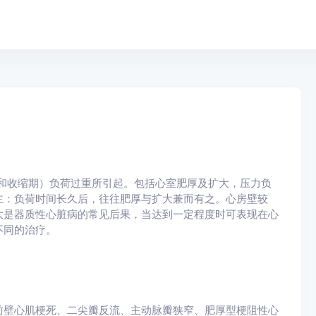
室（舒张期或和收缩期）负荷过重所引起。包括心室肥厚及扩大，压力负
主：负荷时间长久后，往往肥厚与扩大兼而有之。心房壁较
大是器质性心脏病的常见后果，当达到一定程度时可表现在心
不同的治疗。
前壁心肌梗死、二尖瓣反流、主动脉瓣狭窄、肥厚型梗阻性心