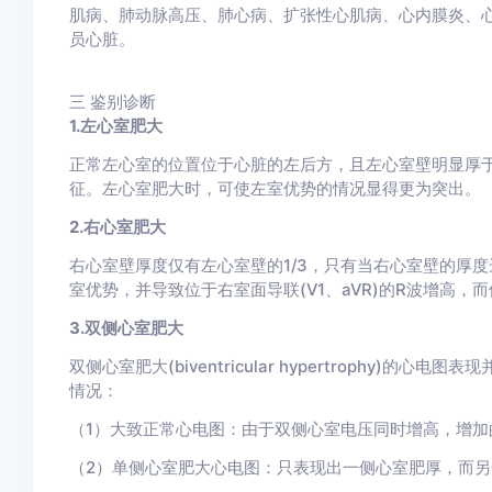
肌病、肺动脉高压、肺心病、扩张性心肌病、心内膜炎、
员心脏。
三
鉴别诊断
1.左心室肥大
正常左心室的位置位于心脏的左后方，且左心室壁明显厚
征。左心室肥大时，可使左室优势的情况显得更为突出。
2.右心室肥大
右心室壁厚度仅有左心室壁的1/3，只有当右心室壁的厚
室优势，并导致位于右室面导联(V1、aVR)的R波增高，而位
3.双侧心室肥大
双侧心室肥大(biventricular hypertrophy
情况：
（1）大致正常心电图：由于双侧心室电压同时增高，增加
（2）单侧心室肥大心电图：只表现出一侧心室肥厚，而