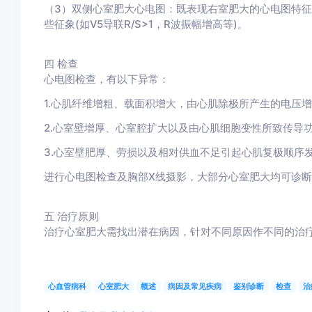
（3）双侧心室肥大心电图：既表现右室肥大的心电图特征(
些征象(如V5导联R/S>1，R波振幅增高等)。
四
检查
心电图检查，有以下异常：
1.心肌纤维增粗、载面积增大，由心肌除极所产生的电压
2.心室壁增厚、心室腔扩大以及由心肌细胞变性所致传导
3.心室壁肥厚、劳损以及相对供血不足引起心肌复极顺序
进行心电图检查及胸部X线摄影，大部分心室肥大均可诊
五
治疗原则
治疗心室肥大需找出潜在病因，针对不同原因作不同的治
心血管病科
心室肥大
概述
病因及常见疾病
鉴别诊断
检查
治