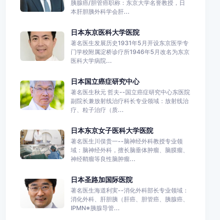
胰腺癌/胆管癌职称：东京大学名誉教授，日
本肝胆胰外科学会肝...
日本东京医科大学医院
著名医生发展历史1931年5月开设东京医学专
门学校附属淀桥诊疗所1946年5月改名为东京
医科大学病院...
日本国立癌症研究中心
著名医生秋元 哲夫--国立癌症研究中心东医院
副院长兼放射线治疗科长专业领域：放射线治
疗、粒子治疗（质...
日本东京女子医科大学医院
著名医生川俣贵一--脑神经外科教授专业领
域：脑神经外科，擅长脑垂体肿瘤、脑膜瘤、
神经鞘瘤等良性脑肿瘤...
日本圣路加国际医院
著名医生海道利実--消化外科部长专业领域：
消化外科、肝胆胰（肝癌、胆管癌、胰腺癌、
IPMN※胰腺导管...