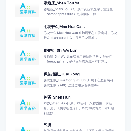
渗透压_Shen Tou Ya
渗透压_Shen Tou Ya归属于高压氧医学，渗透压
（osmoticpressure）是溶液的一种...
毛花苷C_Mao Hua Ga...
毛花苷C_Mao Hua Gan G归属于心血管病科，毛花
苷C（LanatosideC）是从毛花洋地...
食物链_Shi Wu Lian
食物链_Shi Wu Lian归属于预防医学科，食物链
（foodchain），是指在生态系统中不同营...
踝肱指数_Huai Gong ...
踝肱指数_Huai Gong Zhi Shu归属于心血管病科，
踝肱指数（ABI）是通过用多普勒超声和...
神昏_Shen Hun
神昏_Shen Hun归属于神经科，又称昏愦，病证
名。见于《伤寒明理论》。即指神识丧失，对环境
刺激缺...
气胸
气胸是一种常见的胸部疾病，以下是关于它的详细