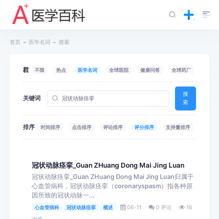
首页
医学名词
搜索
栏目
不限
热点
医学名词
全球医院
健康问答
全球药厂
搜
关键词
索
排序
时间排序
点击排序
评论排序
评分排序
支持量排序
冠状动脉痉挛_Guan ZHuang Dong Mai Jing Luan
冠状动脉痉挛_Guan ZHuang Dong Mai Jing Luan归属于
心血管病科，冠状动脉痉挛（coronaryspasm）指各种原
因所致的冠状动脉一...
06-11
0 评论
16
心血管病科
冠状动脉痉挛
概述
浏览