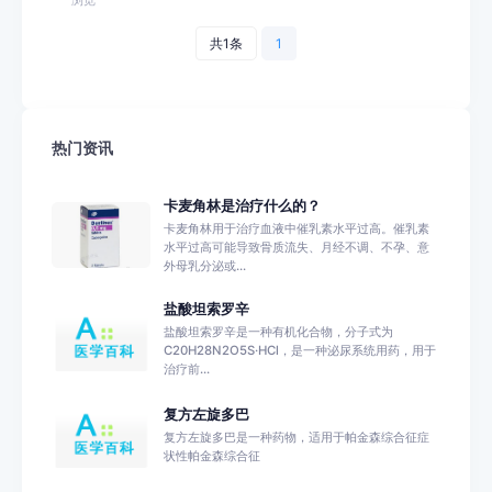
共1条
1
热门资讯
卡麦角林是治疗什么的？
卡麦角林用于治疗血液中催乳素水平过高。催乳素
水平过高可能导致骨质流失、月经不调、不孕、意
外母乳分泌或...
盐酸坦索罗辛
盐酸坦索罗辛是一种有机化合物，分子式为
C20H28N2O5S·HCl，是一种泌尿系统用药，用于
治疗前...
复方左旋多巴
复方左旋多巴是一种药物，适用于帕金森综合征症
状性帕金森综合征