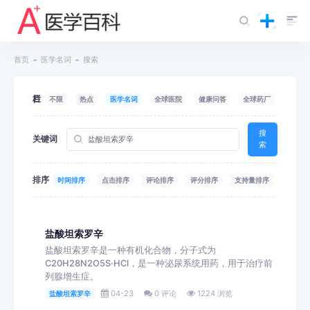
首页
医学名词
搜索
栏目
不限
热点
医学名词
全球医院
健康问答
全球药厂
搜
关键词
索
排序
时间排序
点击排序
评论排序
评分排序
支持量排序
盐酸坦索罗辛
盐酸坦索罗辛是一种有机化合物，分子式为
C20H28N2O5S·HCl，是一种泌尿系统用药，用于治疗前
列腺增生症。
04-23
0 评论
1224 浏览
盐酸坦索罗辛