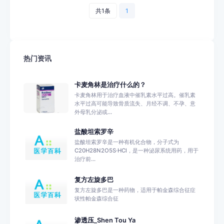
共1条
1
热门资讯
卡麦角林是治疗什么的？
卡麦角林用于治疗血液中催乳素水平过高。催乳素
水平过高可能导致骨质流失、月经不调、不孕、意
外母乳分泌或...
盐酸坦索罗辛
盐酸坦索罗辛是一种有机化合物，分子式为
C20H28N2O5S·HCl，是一种泌尿系统用药，用于
治疗前...
复方左旋多巴
复方左旋多巴是一种药物，适用于帕金森综合征症
状性帕金森综合征
渗透压_Shen Tou Ya